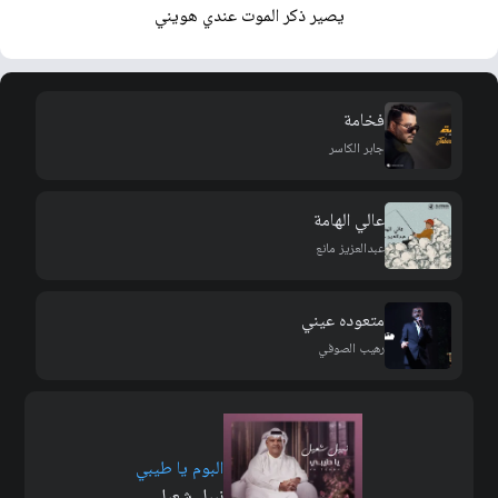
يصير ذكر الموت عندي هويني
فخامة
جابر الكاسر
عالي الهامة
عبدالعزيز مانع
متعوده عيني
رهيب الصوفي
البوم يا طيبي
نبيل شعيل