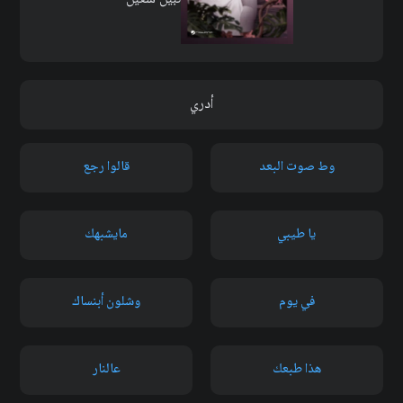
أدري
وط صوت البعد
قالوا رجع
يا طيبي
مايشبهك
في يوم
وشلون أبنساك
هذا طبعك
عالنار