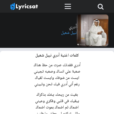
أدري
نبيل شعيل
كلمات اغنية أدري نبيل شعيل
أدري فقدتك صرت من حظ هذاك
صعبة علي انساك وصعبه تجيني
ايست من شوفك وايست لقياك
رغم أني أدري فيك تحن وتبيني
بغيت من ريحك يخلد بذكراك
يبقيك في قلبي وفكري وعيني
اضماك ثم اضماك بموت اضماك
واللي تركته لي عطش يا ظنيني