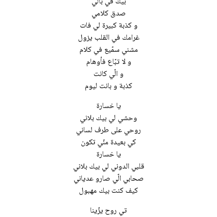
بيك في بالي
صدق كلامي
و كذبة كبيرة لي فات
غرامك في القلب يزول
مشني سمّيع في كلام
و لا تبّاع فأوهام
و الّي كانت
كذبة و بانت ليوم
يا خسارة
وحشي لي بيك بلاني
روحي على طرف لساني
كي بعيدة منّي تكون
يا خسارة
قلبي الدوني لي بيك بلاني
صحابي الّي صارو عدياني
كيف كنت بيك مهبول
تي روح يزّينا