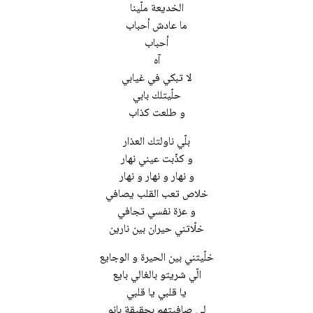
الخديعة ملّينا
ما عادش أحباب
أحباب
آه
لا تبكي في غيابي
حلّيتلك بابي
و طلعت كذاب
بلّي ناولتك العذار
و كذّبت عيني نهار
و نهار و نهار و نهار
خلاص تعب القلب يصافي
و عزة نفسي تجافي
خلّاتني حيران بين نارين
خلّيتني بين الحيرة و الوجايع
الّي شريتو بالغالي بايع
يا قلبي يا قلبي
لي صافيتهم بحقيقة بانو