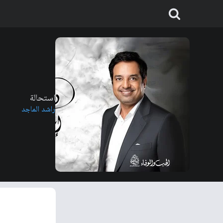
استحالة
راشد الماجد