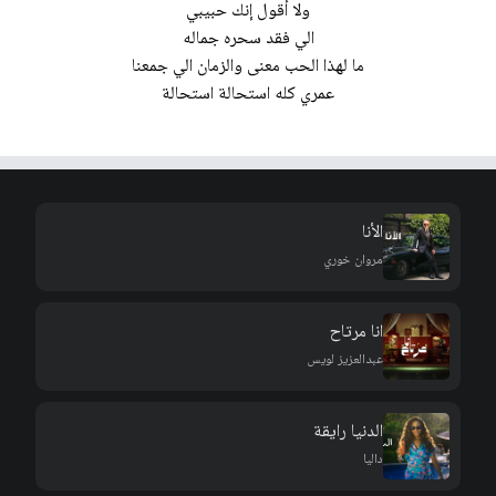
ولا أقول إنك حبيبي
الي فقد سحره جماله
ما لهذا الحب معنى والزمان الي جمعنا
عمري كله استحالة استحالة
الأنا
مروان خوري
انا مرتاح
عبدالعزيز لويس
الدنيا رايقة
داليا