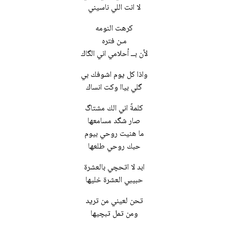
لا انت اللي ناسيني
كرهت النومه
مـن فتره
لأن بــ أحلامي اني الگاك
واذا كل يوم اشوفك بي
گلي بياا وكت انساك
كلمةً اني الك مشتاگ
صار شگد مسامعها
ما هنيت روحي بيوم
حبك روحي طلعها
ابد لا اتحچي بالعشرة
حبيبي العشرة خليها
تحن لعيني من تريد
ومن تمل تبچيها