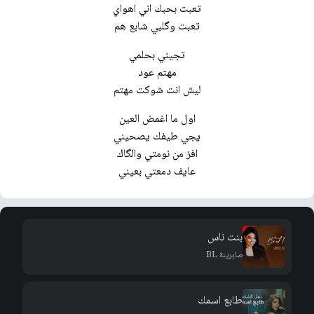
تعبت بحبك اني اهواي
تعبت وگلبي شابع هم
تجيني بحلمي
مهتم عود
ليش انت شوكت مهتم
اول ما اغمض العين
يجي طيفك يصحيني
افز من نومتي والگاك
عايف دمعتي بعيني
بنت ناس
صابرينة BL
طابع اسمك