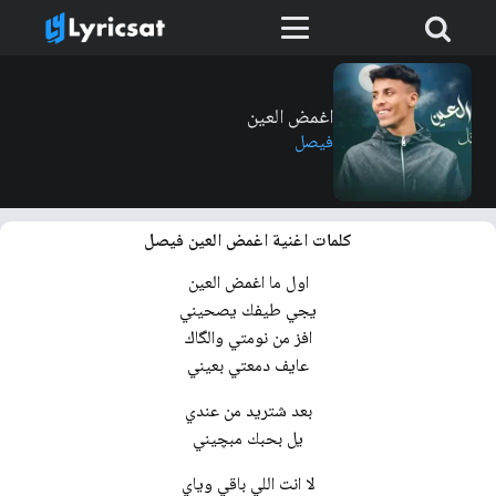
اغمض العين
فيصل
كلمات اغنية اغمض العين فيصل
اول ما اغمض العين
يجي طيفك يصحيني
افز من نومتي والگاك
عايف دمعتي بعيني
بعد شتريد من عندي
يل بحبك مبچيني
لا انت اللي باقي وياي