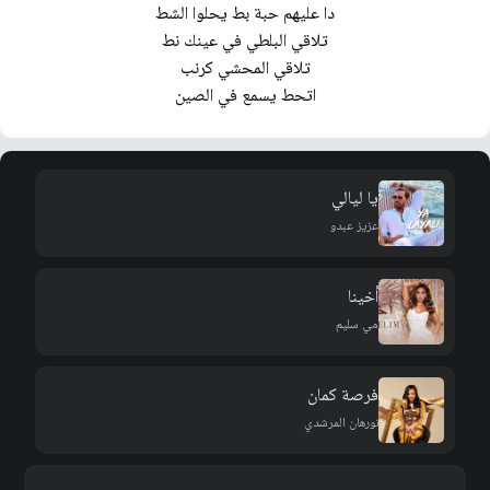
دا عليهم حبة بط يحلوا الشط
تلاقي البلطي في عينك نط
تلاقي المحشي كرنب
اتحط يسمع في الصين
يا ليالي
عزيز عبدو
أخينا
مي سليم
فرصة كمان
نورهان المرشدي