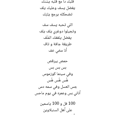
قلبك دا مع قلبه يسَنك
يفضل يسف وعليك يلف
تضحكله يرجع يتَنِك
اللي تحبه يسف سف
وتجيلوا دوغري يلف يلف
يفضل يلففك المَلَف
طريقة جافة و تاف
أنا مخي خف
حمص بيرقص
بس بس بس
وفي سينما كوزموس
هُس هُس هُس
جس العسل وفي سمه دس
أناني بس وعمره في يوم ماحس
100 فل و 100 ياسمين
على أهل السنبلاوين