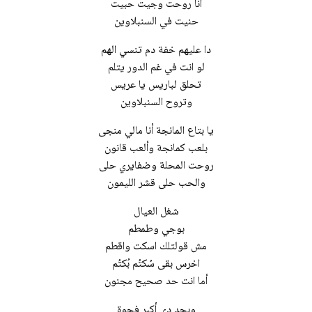
أنا روحت وجيت حبيت
حنيت في السنبلاوين
دا عليهم خفة دم تنسي الهم
لو انت في غم الدور يتلم
تحلق لباريس يا عريس
وتروح السنبلاوين
يا بتاع المانجة أنا مالي منجى
بلعب كمانجة وألعب قانون
روحت المحلة وضفايري حلى
والحب حلى قشر الليمون
شغل العيال
بوجي وطمطم
مش قولتلك اسكت واقطم
اخرس بقى سُكتُم بُكتُم
أما انت حد صحيح مجنون
وبجد دي أكبر فجوة