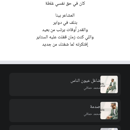
كان في حق نفسي غلطة
المشاعر بينا
بتلف في دواير
والقدر أوقات يرتب من بعيد
واللي كنت زمان قفلت عليه الستاير
إفتكرته لما شفتك من جدید
شاغل عيون الناس
محمد حماقي
صدمة
محمد حماقي