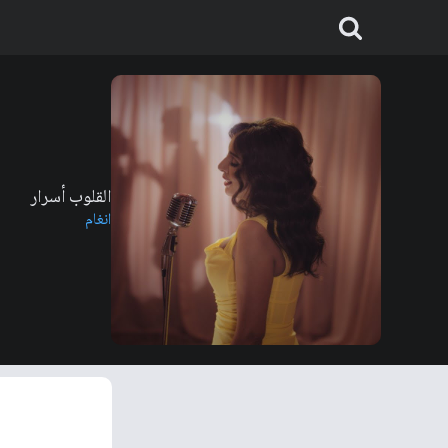
القلوب أسرار
انغام