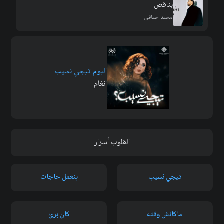
بناقص
محمد حماقي
البوم تيجي نسيب
انغام
القلوب أسرار
تيجي نسيب
بنعمل حاجات
ماكانش وقته
كان برئ