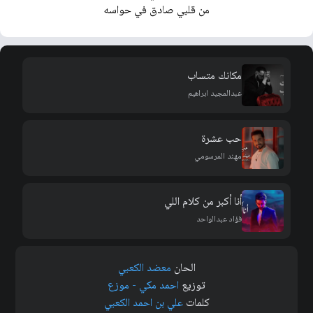
من قلبي صادق في حواسه
مكانك متساب
عبدالمجيد ابراهيم
حب عشرة
مهند المرسومي
أنا أكبر من كلام اللي
فؤاد عبدالواحد
الحان
معضد الكعبي
توزيع
احمد مكي - موزع
كلمات
علي بن احمد الكعبي