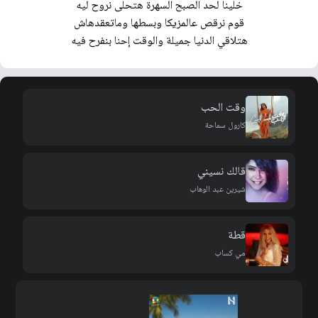
خلينا لحد الصبح السهرة هتحلى نروح ليه
قوم نرقص عالمزيكا وبسطها وماتعقدهاش
هتلاقي الدنيا جميلة والوقت إحنا بنفرح فيه
وقت الحب
كارول سماحة
قالك نسيني
شيرين عبد الوهاب
قطة
مي كساب