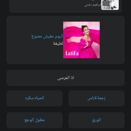
ابراهيم دشتي
البوم مفيش ممنوع
لطيفة
انا المرسى
زعمة لاباس
الحياه سكره
الورق
مطول الوجع