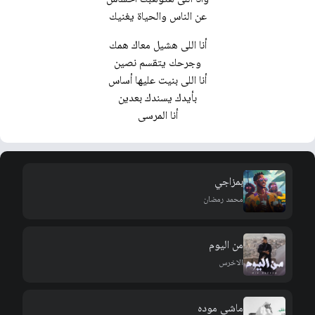
عن الناس والحياة يغنيك
أنا اللى هشيل معاك همك
وجرحك يتقسم نصين
أنا اللى بنيت عليها أساس
بأيدك يسندك بعدين
أنا المرسى
بمزاجي
محمد رمضان
من اليوم
الاخرس
ماشي موده