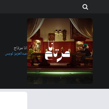
انا مرتاح
عبدالعزيز لويس