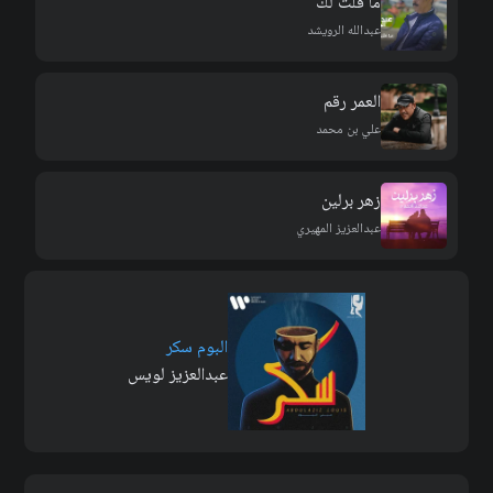
ما قلت لك
عبدالله الرويشد
العمر رقم
علي بن محمد
زهر برلين
عبدالعزيز المهيري
البوم سكر
عبدالعزيز لويس