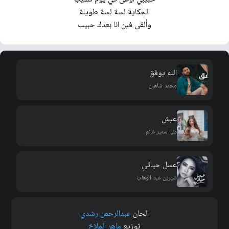
الحكاية لسة لسة طويلة
وألقى فين انا بعدك حبيب
الله يوفق
محمد شاهين
عيش
دنيا سمير غانم
عسل حياتي
شيرين عبد الوهاب
الحان
عبدالرحمن رشدي
توزيع
ماهر الملاخ