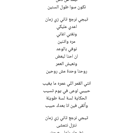
نكون سوا طول السنين
تيجي نرجع تاني زي زمان
اعدي عليكي
ونغني اغاني
مره واتنين
نوفي بالوعد
ان احنا لبعض
ونعيش العمر
روحنا وحدة مش روحين
انتي القمر اللي عمره ما يغيب
حبيبي اوعى في يوم تسيب
الحكاية لسة لسة طويلة
وألقى فين انا بعدك حبيب
تيجي نرجع تاني زي زمان
ننزل نتمشى
نضحك باعلى صوت