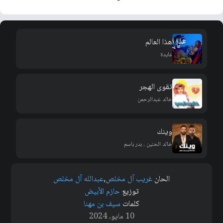
هذا العالم
عايدة
تقوى الهجر
خالد عبدالرحمن
وينك
خالد الحنين , بدر باسم
الحان
غريب آل مخلص
,
عبدالله آل مخلص
توزيع
حازم الأبيض
كلمات
سيف بن مهنا
10 مايو، 2024