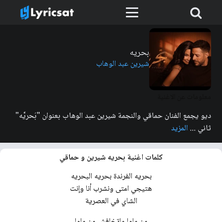
بحريه
شيرين عبد الوهاب
معلومات عن الاغنية
ديو يجمع الفنان حماقي والنجمة شيرين عبد الوهاب بعنوان "بَحريَّه"
ثاني ...
المزيد
كلمات اغنية بحريه شيرين و حماقي
بحريه الفرندة بحريه البحريه
هتيجي امتى ونشرب أنا وإنت
الشاي في العصرية
من ماما ماتخافش من ماما