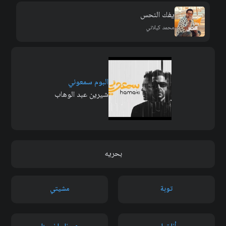
يفك النحس
محمد كيلاني
البوم سمعوني
شيرين عبد الوهاب
بحريه
توبة
مشيتي