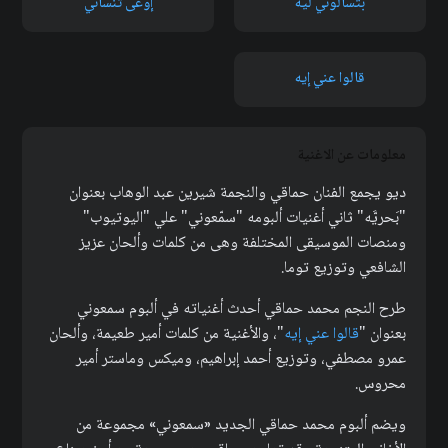
بتسألوني ليه
إوعى تنساني
قالوا عني إيه
معلومات عن الاغنية
ديو يجمع الفنان حماقي والنجمة شيرين عبد الوهاب بعنوان
"بَحريَّه" ثاني أغنيات ألبومه "سمّعوني" علي "اليوتيوب"
ومنصات الموسيقى المختلفة وهى من كلمات وألحان عزيز
الشافعي وتوزيع توما.
طرح النجم محمد حماقي أحدث أغنياته في ألبوم سمعوني
بعنوان "
قالوا عني إيه
"، والأغنية من كلمات أمير طعيمة، وألحان
عمرو مصطفي، وتوزيع أحمد إبراهيم، وميكس وماستر أمير
محروس.
ويضم ألبوم محمد حماقي الجديد «سمعوني» مجموعة من