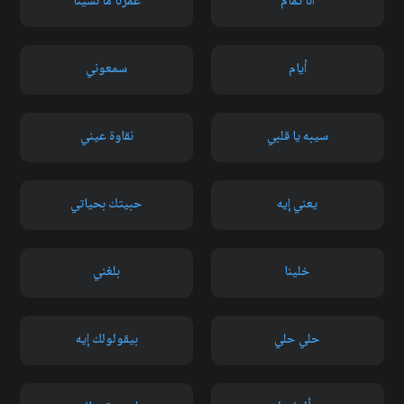
أنا تمام
عمرنا ما نسينا
أيام
سمعوني
سيبه يا قلبي
نقاوة عيني
يعني إيه
حبيتك بحياتي
خلينا
بلغني
حلي حلي
بيقولولك إيه