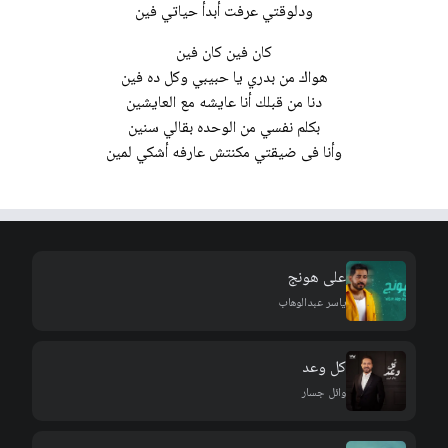
ودلوقتي عرفت أبدأ حياتي فين
كان فين كان فين
هواك من بدري يا حبيبي وكل ده فين
دنا من قبلك أنا عايشه مع العايشين
بكلم نفسي من الوحده بقالي سنين
وأنا فى ضيقتي مكنتش عارفه أشكي لمين
على هونج
ياسر عبدالوهاب
كل وعد
وائل جسار