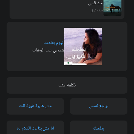
اخذ قلبي
سيف نبيل
البوم بطمنك
شيرين عبد الوهاب
بكلمة منك
براجع نفسي
مش عايزة غيرك انت
بطمنك
انا مش بتاعت الكلام ده