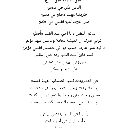
نجري الدنيا تجري أسرع
الناس مكن في مصنع
طريقنا مهلك مطلع في مطلع
مش بعرف أمنع نفسي إني أطمع
هاتوا اليقين وأنا آجي عند الشك وأقطع
كوني عارف إن العيشة لحظة وقافش فيها مؤلم
أنا ليه مش عارف أسيب مع إني حاسس نفسي مؤمن
لسه عايز أملك الدنيا وده شيء مقلق
بس بقى لبيتي مش عشاني
هل ده خير ممكن
في العشرينات تحيا الصحاب العيلة قدمت
ع التلاتينات راحوا الصحاب والعيلة فضلت
سنين راحت مش راجعة وللزمن ديون وكترت
والعيشة من أصعب لأصعب لأصعب بجملة
وأدينا في الدنيا بنقضي ليلتين
بدأنا نفهمها في آخر ساعتين