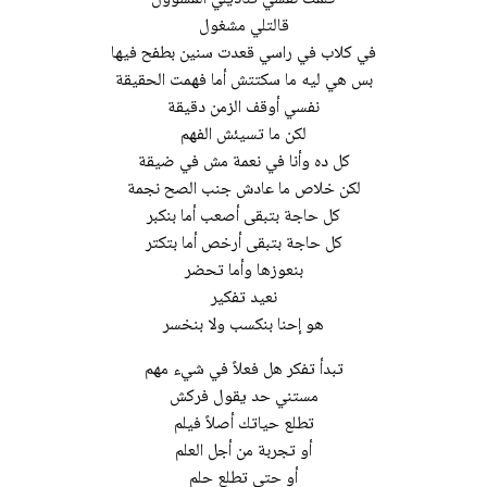
قالتلي مشغول
في كلاب في راسي قعدت سنين بطفح فيها
بس هي ليه ما سكتتش أما فهمت الحقيقة
نفسي أوقف الزمن دقيقة
لكن ما تسيئش الفهم
كل ده وأنا في نعمة مش في ضيقة
لكن خلاص ما عادش جنب الصح نجمة
كل حاجة بتبقى أصعب أما بنكبر
كل حاجة بتبقى أرخص أما بتكتر
بنعوزها وأما تحضر
نعيد تفكير
هو إحنا بنكسب ولا بنخسر
تبدأ تفكر هل فعلاً في شيء مهم
مستني حد يقول فركش
تطلع حياتك أصلاً فيلم
أو تجربة من أجل العلم
أو حتى تطلع حلم