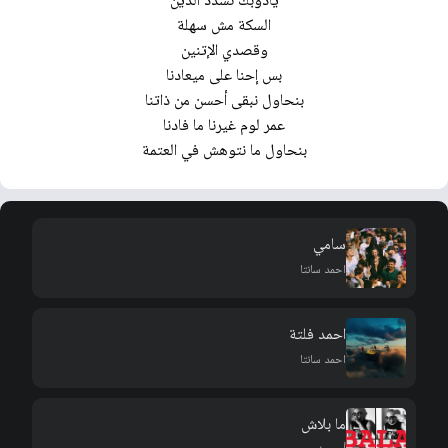
يادوبك نسدد الدين
السكة مش سهلة
وقصدي الإتنين
بس إحنا على ميعادنا
بنحاول نبقى أحسن من ذاتنا
عمر لوم غيرنا ما فادنا
بنحاول ما نتوهش في العتمة
سامي
احمد سانتا
احمد فلتة
احمد سانتا
ما بلاش