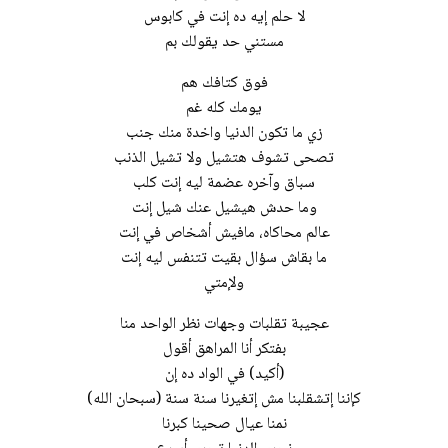
لا حلم إيه ده إنت في كابوس
مستني حد يقولك بم
فوق كتافك هم
يومك كله غم
زي ما تكون الدنيا واخدة منك جنب
تصحى تشوف هتشيل ولا تشيل الذنب
سباق وآخره عضمة ليه إنت كلب
وما حدش هيشيل عنك شيل إنت
عالم محاكاه، مافيش أشخاص في إنت
ما بقاش سؤال بقيت تتنفس ليه إنت
ولإمتي
عجيبة تقلبات وجهات نظر الواحد منا
بفتكر أنا المراهق أقول
(أكيد) في الواد ده إن
كإننا إتشقلبنا مش إتغيرنا سنة سنة (سبحان الله)
نمنا عيال صحينا كبرنا