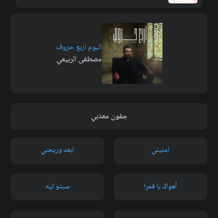
البوم اربع حروف
مصطفى الربيعي
جفون معذبي
امنيتي
ابعد وريحني
أهواك يا قمرا
سبتو ليه