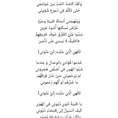
وَلَقَدْ كَتَمتُ الحُبَّ بَينَ جَوانِحِي
حَتّىٰ تَكَلَّمَ فِي دُموعِ شُؤوني
وَبِمُهجَتي ألحاظُ ظَبيَةِ وَجرَةٍ
حُرّاسُ مَسكَنِها أُسُودُ عَرِينِ
سَدّوا عَلَيَّ الطُرُقَ خَوفَ طَريقِهِمْ
فالطَيفُ لا يَسري عَلَى تَأمينِ
(فَهِيَ الَّتي جَلَبَت إليَّ مَنُوني)
خَدَعوا فُؤادي بالوِصالِ وَ عِندَما
شَبّوا الهَوى في أضلُعِي هَجَروني
لم يَرحَموني حينَ حَانَ فِراقُهُم
ما ضَرَّهُم لَو أَنَّهم رَحَموني
(فَهِيَ الَّتي جَلَبَت إليَّ مَنُوني)
يا ظَبيَةً تَلوي دُيُونِي فِي الهَوَى
كَيفَ السَبيلُ إلى إقتِضاءِ دُيُوني
ماكَانَ ضَرَّكِ يا شَقيقَةَ مُهجَتي