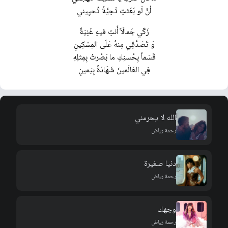
أنْ لَو بَعَثتِ تَحِيَّةً تُحيِيني
زَكّي جَمالَاً أَنتِ فيهِ غَنِيَةٌ
وَ تَصَدَّقِي مِنهُ عَلَى المِسْكِينِ
قَسَماً بِحُسنِكِ ما بَصُرتُ بِمِثلِهِ
فِي العَالَمينَ شَهَادَةً بِيَمينِ
الله لا يحرمني
رحمة رياض
دنيا صغيرة
رحمة رياض
وجهك
رحمة رياض