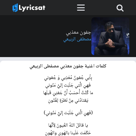
جفون معذبي
مصطفى الربيعي
كلمات اغنية جفون معذبي مصفطى الربيعي
بِأبي جُفونُ مُعَذِبي وَ جُفوني
فَهِيَ الَّتي جَلَبَت إليَّ مَنُوني
ما كُنْتُ أَحسَبُ أَنَّ جَفنِيَ قَبلَها
يَقتادُني مِنْ نَظرَةٍ لِفُتُونِ
(فَهِيَ الَّتي جَلَبَت إليَّ مَنُوني)
يا قاتَلَ اللهُ العُيونَ لِأنَّها
حَكَمَت عَلَينا بالهَوى والهُونِ