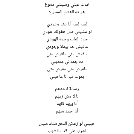
خدت عيني وسيبتي دموع
هو ده العشق الممنوع
لسه لسه أنا عند وعودي
لو مشيتي مش هقولك عودي
جوه القلب وجوه الهودي
مافيش حد بيملا وجودي
مافيش مني مافيش مني
ده جمداني معذبني
ملفيش مني مفيش متي
بموت فيا أنا عاجبني
رسالة لاحدهم
أنا لا مش زيهم
أنا بيهم كلهم
أنا اجمد منهم
حبيبي لو زعلان البحر هناك مليان
اشرب علي قد ماتشرب