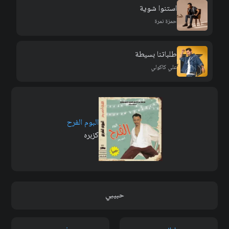
استنوا شوية
حمزة نمرة
طلباتنا بسيطة
علي كاكولي
البوم الفرح
كزبره
حبيبي