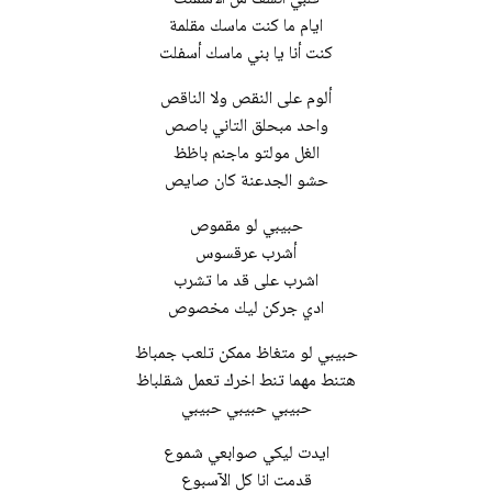
ايام ما كنت ماسك مقلمة
كنت أنا يا بني ماسك أسفلت
ألوم على النقص ولا الناقص
واحد مبحلق التاني باصص
الغل مولتو ماجنم باظظ
حشو الجدعنة كان صايص
حبيبي لو مقموص
أشرب عرقسوس
اشرب على قد ما تشرب
ادي جركن ليك مخصوص
حبيبي لو متغاظ ممكن تلعب جمباظ
هتنط مهما تنط اخرك تعمل شقلباظ
حبيبي حبيبي حبيبي
ايدت ليكي صوابعي شموع
قدمت انا كل الآسبوع