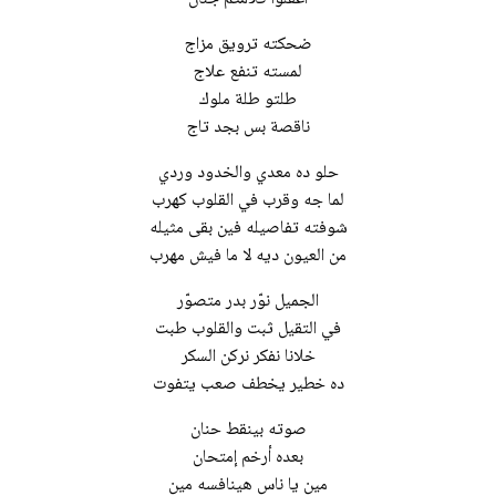
ضحكته ترويق مزاج
لمسته تنفع علاج
طلتو طلة ملوك
ناقصة بس بجد تاج
حلو ده معدي والخدود وردي
لما جه وقرب في القلوب كهرب
شوفته تفاصيله فين بقى مثيله
من العيون ديه لا ما فيش مهرب
الجميل نوّر بدر متصوّر
في التقيل ثبت والقلوب طبت
خلانا نفكر نركن السكر
ده خطير يخطف صعب يتفوت
صوته بينقط حنان
بعده أرخم إمتحان
مين يا ناس هينافسه مين