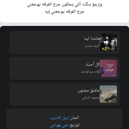
وإرجع سكّت اللي يحكون جرح الفرقه يوجعني
جرح الفرقه يوجعني إيه
عاندنا ليه
كريم محسن
كل أحبك
فؤاد عبدالواحد
عاشق مجنون
محمود التركي
الحان
نبيل الاديب
توزيع
علي بهرامي