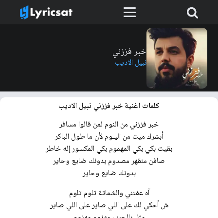
خبر فززني
نبيل الاديب
كلمات اغنية خبر فززني نبيل الاديب
خبر فززني من النوم لمن قالوا مسافر
أبشرك ميت من اليـوم لأن ما طول الباكر
بقيت بكي بكي المهموم بكي المكسور إله خاطر
صافن منقهر مصدوم بدونك ضايع وحاير
بدونك ضايع وحاير
آه عفتني والشماتة تلوم تلوم
ش أحكي لك على اللي صاير على اللي صاير
مثل بالحرب مهزوم مهزوم