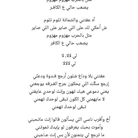
يصعب حالي ع الكافـر
آه عفتني والشماتة تلوم تلوم
ش أحكي لك على اللي صاير على اللي صاير
مثل بالحرب مهزوم مهزوم
يصعب حالي ع الكافر
لي لالا، لا
لي لالالا
عفتني بلا وداع شلون أرجع فـدوة ودعنّي
إرجع سكّت اللي يحكون جرح الفـرقه يوجعني
يعني دموعي هيك تهون وإنت لوحدي عايفني
لا مايهمني كل الكون تبقى لوحدك تهمني
تبقى لوحدك تهمني
أخ وأقرب ناسي اللي يسألون قالوا إنت ماتحبني
وأموت بحبك يعرفون لو بإيدك تموتني
ما ترجع لي يتمنون لأن بس إنت عـاجبني