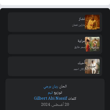
نشاز
مارلين نعمان
مراية
سمر طارق
أحبك
راكان احمد
الحان
ريان برجي
توزيع
تيم
كلمات
Gilbert Abi Nassif
20 أغسطس، 2024