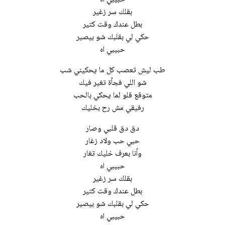
بقلك سر زغير
بطل عندك وقت كتير
حكي لي بقلبك شو بيصير
حبيبي اه
طب ليش تعصب كل ما يحكيني شب
شو اللي فجأة تغير فيك
متوقع قلو لما يحكي بالحب
رفيقي مش رح بخليك
دق دق قلبي وصار
حبي حب ولاد زغار
وأنا بعرف خليك تغار
حبيبي اه
بقلك سر زغير
بطل عندك وقت كتير
حكي لي بقلبك شو بيصير
حبيبي اه