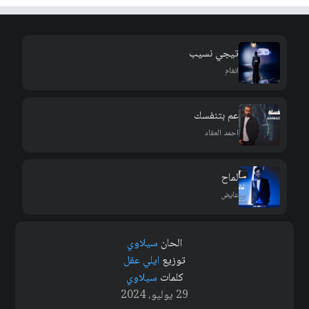
تيجي نسيب
انغام
عم بتنفسك
احمد العقاد
لماح
عايض
الحان
سيلاوي
توزيع
ايلي عقل
كلمات
سيلاوي
29 يوليو، 2024