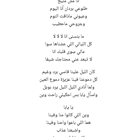
أنا مش منيح
طلوعي بردان أنا اليوم
وعيوني ماذاقت النوم
وجروحي ماحطيب
ما بنسنى انا لا لا لا
كل الليالي اللي عشناها سوا
مالي سِوى قلبك انا
لا تبعد عني محتاجك شيفا
كان الليل علينا قاسي برد وغيم
كل دموعنا فينا عزيزة دموع العين
ولما أنادي الليل الليل يرد بويل
واسأل يابا بس احكيلي راحت وين
يا يابا
وين اللي كانوا منا وفينا
هما اللي باعوا واحنا وفينا
واشبعنا عذاب