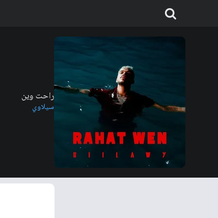
راحت وين
سيلاوي