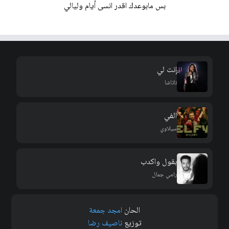
بس مابوعدك اقدر انسى أیام ولیالي
إنت لي
ناتاشا
الفي
سيلاوي
بقول واكدب
رامي جمال
الحان
امجد جمعة
توزيع
ناصيف رضا