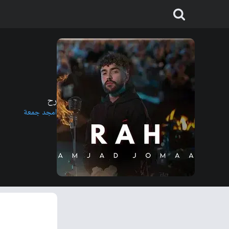
رح
امجد جمعة