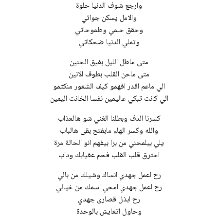
وارجع شوف الدنیا حلوة
والامل یسكن جواتي
وحقق حلمي وطموحاتي
وتملي الدنیا ضحكاتي
متى ماطل اللیل بفیق الحنین
الي ماعم اقدر افھمو كیف الشعور منكتمو
الي كانت تبكي عالیمین نفسا الخانت الیمین
كسرنا الدف وبطلنا الغني شو ھالعذاب
والله وكسر الھاء مابفتح بقى ھالباب
یلي بیلمحني من برا بیفھم انو الحالة مرة
احترق قلب القلب فحم عغیابك وداب
رح اعمل جھدي انساك وشیلك من بالي
رح اعمل جھدي امحي اسمك من خیالي
رح ابذل قصارى جھدي
وحاول اتعایش بالوحدة