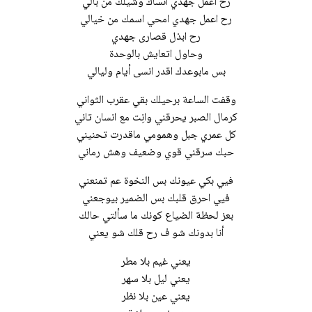
رح اعمل جھدي انساك وشیلك من بالي
رح اعمل جھدي امحي اسمك من خیالي
رح ابذل قصارى جھدي
وحاول اتعایش بالوحدة
بس مابوعدك اقدر انسى أیام ولیالي
وقفت الساعة برحیلك بقي عقرب الثواني
كرمال الصبر یحرقني وانِت مع انسان تاني
كل عمري جبل وھمومي ماقدرت تحنیني
حبك سرقني قوي وضعیف وھش رماني
فیي بكي عیونك بس النخوة عم تمنعني
فیي احرق قلبك بس الضمیر بیوجعني
بعز لحظة الضیاع كونك ما سألتي حالك
أنا بدونك شو ف رح قلك شو یعني
یعني غیم بلا مطر
یعني لیل بلا سھر
یعني عین بلا نظر