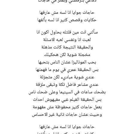
دماغي بترقصني وبفكر في حاجات
حاجات جوايا انا لسه مش عارفها
حكايات وقصص كتير انا لسه بألفها
سألني انت مين قلتله بحاول اكون انا
لعبت انا ونفسي لعبه الاسئلة
والحقيقة النتيجة كانت مذهلة
مخجلة شوية لكن هحكيلك
بحب الموناليزا عشان الناس بتحبها
بس الحقيقة عمري في يوم ما فهمتها
عندي شوية مباديء لكن متجزئة
عندي مشاعر فاضل تكة وتبقى ملزقة
بضحك ساعات في السينيما وعلى ضحك ناس
بس الحقيقة الفيلم غبي مفيهوش احداث
بعمل حاجات كتير محفوظة مش مفهومة
وحبيت عشان حاجات تانية غير الاحساس
حاجات جوايا انا لسه مش عارفها