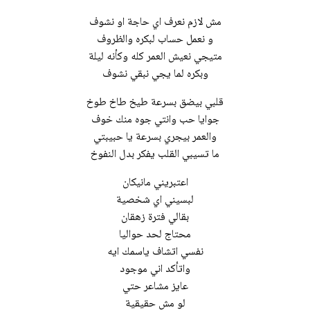
مش لازم نعرف اي حاجة او نشوف
و نعمل حساب لبكره والظروف
متيجي نعيش العمر كله وكأنه ليلة
وبكره لما يجي نبقي نشوف
قلبي بيضق بسرعة طيخ طاخ طوخ
جوايا حب وانتي جوه منك خوف
والعمر بيجري بسرعة يا حبيبتي
ما تسيبي القلب يفكر بدل النفوخ
اعتبريني مانيكان
لبسيني اي شخصية
بقالي فترة زهقان
محتاج لحد حواليا
نفسي اتشاف ياسمك ايه
واتأكد اني موجود
عايز مشاعر حتي
لو مش حقيقية