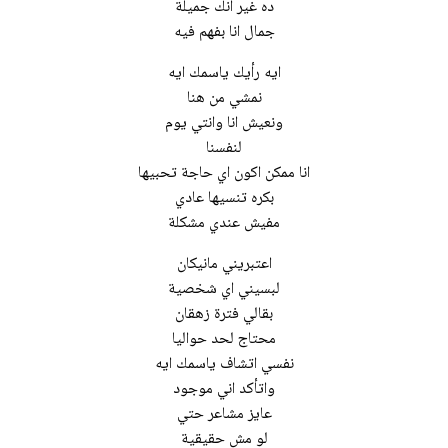
ده غير انك جميلة
جمال انا بفهم فيه
ايه رأيك ياسمك ايه
نمشي من هنا
ونعيش انا وانتي يوم
لنفسنا
انا ممكن اكون اي حاجة تحبيها
بكره تنسيها عادي
مفيش عندي مشكلة
اعتبريني مانيكان
لبسيني اي شخصية
بقالي فترة زهقان
محتاج لحد حواليا
نفسي اتشاف ياسمك ايه
واتأكد اني موجود
عايز مشاعر حتي
لو مش حقيقية