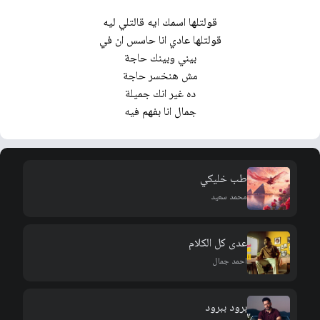
قولتلها اسمك ايه قالتلي ليه
قولتلها عادي انا حاسس ان في
بيني وبينك حاجة
مش هنخسر حاجة
ده غير انك جميلة
جمال انا بفهم فيه
طب خليكي
محمد سعيد
عدى كل الكلام
احمد جمال
برود ببرود