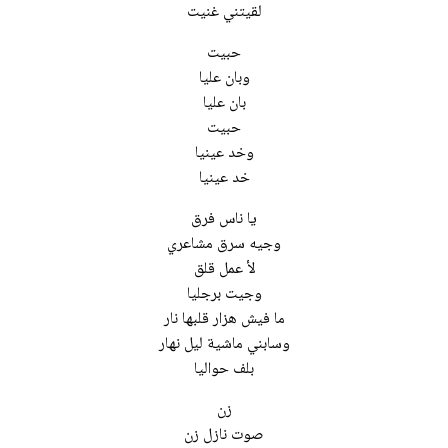
لقيتني غنيت
حبيت
وبان عليا
بان عليا
حبيت
وخد عينيا
خد عينيا
يا ناس فرق
وجيه سرق مشاعري
لأ عمل قلق
وجيت برجليا
ما فيش هزار قلبها نار
وسابني ماشية ليل نهار
بلف حواليا
زن
صوت نازل زن