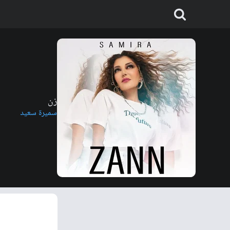
زن
سميرة سعيد