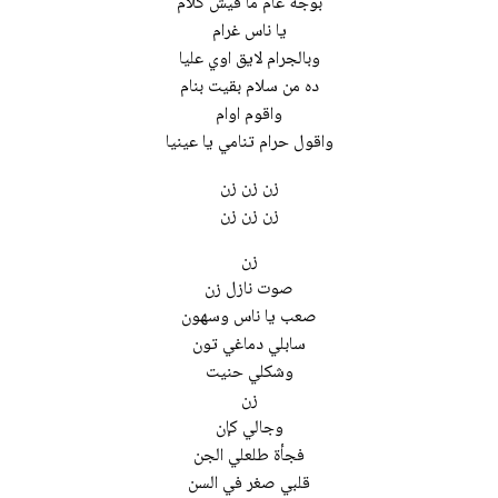
بوجه عام ما فيش كلام
يا ناس غرام
وبالجرام لايق اوي عليا
ده من سلام بقيت بنام
واقوم اوام
واقول حرام تنامي يا عينيا
زن زن زن
زن زن زن
زن
صوت نازل زن
صعب يا ناس وسهون
سابلي دماغي تون
وشكلي حنيت
زن
وجالي كإن
فجأة طلعلي الجن
قلبي صغر في السن