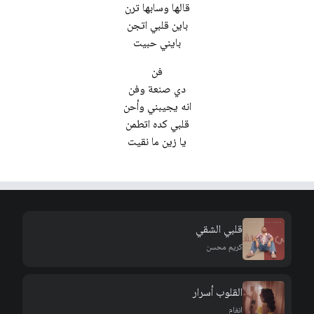
قالها وسابها ترن
باين قلبي اتجن
بايني حبيت
فن
دي صنعة وفن
انه يجيبني وأحن
قلبي كده اتطمن
يا زين ما نقيت
قلبي الشقي
كريم محسن
القلوب أسرار
انغام