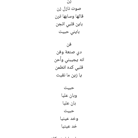
زن
صوت نازل زن
قالها وسابها ترن
باين قلبي اتجن
بايني حبيت
فن
دي صنعة وفن
انه يجيبني وأحن
قلبي كده اتطمن
يا زين ما نقيت
حبيت
وبان عليا
بان عليا
حبيت
وخد عينيا
خد عينيا