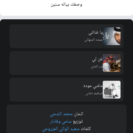
وصفك يباله سنين
يا غناتي
عيضه المنهالي
غن لي
بدر العزي
ماشي موده
ابراهيم دشتي
الحان
محمد الشحي
توزيع
سامي وفادار
كلمات
سعيد الوالي المزروعي