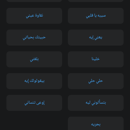
سيبه يا قلبي
نقاوة عيني
يعني إيه
حبيتك بحياتي
خلينا
بلغني
حلي حلي
بيقولولك إيه
بتسألوني ليه
إوعى تنساني
بحريه