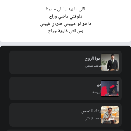
اللي ما بينا .. اللي ما بينا
دلوقتي ماضي وراح
ما هو لو حبيبتي هتردي غيبتي
بس انتي غاوية جراح
جوا الروح
محمد شاهين
دو
أبيوسف
يفك النحس
محمد كيلاني