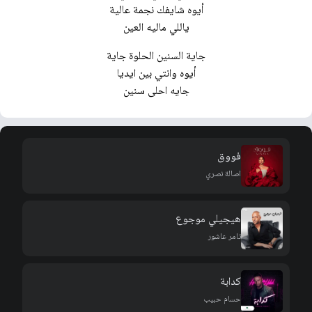
أيوه شايفك نجمة عالية
ياللي ماليه العين
جاية السنين الحلوة جاية
أيوه وانتي بين ايديا
جايه احلى سنين
فووق
اصالة نصري
هيجيلي موجوع
تامر عاشور
كدابة
حسام حبيب