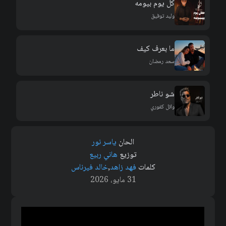
كل يوم بيومه
وليد توفيق
ما بعرف كيف
سعد رمضان
شو ناطر
وائل كفوري
الحان
ياسر نور
توزيع
هاني ربيع
كلمات
فهد زاهد
,
خالد فيرناس
31 مايو، 2026