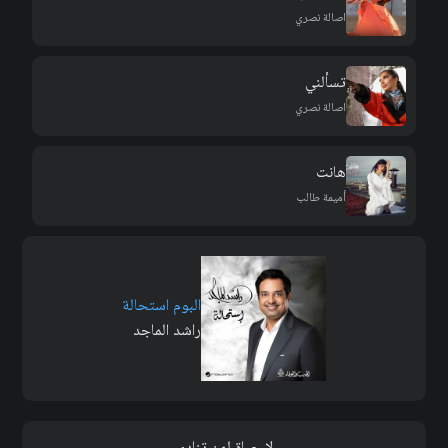
اصالة نصري
تسألني
اصالة نصري
هانت
أميمة طالب
البوم استحالة
راشد الماجد