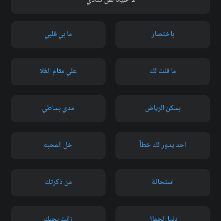
لا حياة لمن تنادي
باختصار
ما بي قلبي
ما قلت لك
علي مقام الغلا
بسكن الرياض
مدي بساطي
احد يدور لك خطأ
خل المحبه
استحالة
من ذكرتك
دنيا الجمال
زانت بحبك