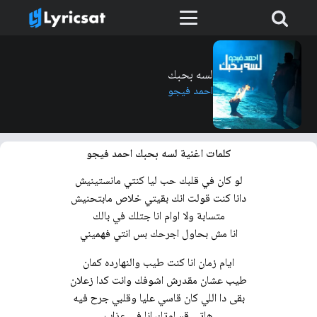
لسه بحبك
احمد فيجو
كلمات اغنية لسه بحبك احمد فيجو
لو كان في قلبك حب ليا كنتي مانستينيش
دانا كنت قولت انك بقيتي خلاص مابتحنيش
متسابة ولا اوام انا جتلك في بالك
انا مش بحاول اجرحك بس انتي فهميني
ايام زمان انا كنت طيب والنهارده كمان
طيب عشان مقدرش اشوفك وانت كدا زعلان
بقى دا اللي كان قاسي عليا وقلبي جرح فيه
هاتي قساوتك انا في عذاب