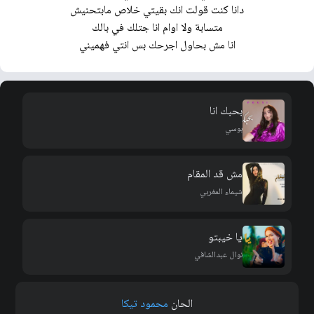
دانا كنت قولت انك بقيتي خلاص مابتحنيش
متسابة ولا اوام انا جتلك في بالك
انا مش بحاول اجرحك بس انتي فهميني
بحبك انا
بوسي
مش قد المقام
شيماء المغربي
يا خيبتو
نوال عبدالشافي
الحان
محمود تيكا