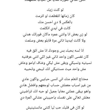
لو كنت زيك
كان زمانها اتقطعت او اترمت
بالعكس لا دي احسن منك
كانت في ايدي اتكلمت
لو زى بعض انا وانتي عمره ماكان فورائك هدني
ولا كانت ايدينا تاني مرة قابلو بعض وسلمت
انا لسه بحبك بس وجودك انا مش اثق فيه
كان نفسى اكون واحد تاني غير اللي انتي عرفتيه
نسيتيه ونسيكي وبقى مش ليكي وشاف ايامو وعاش
مش واحد ميت مستنيكي انك تيجي وتحبيه
محتاج اتعلم منك اني انسى حبايبي واكون عادي
من غير اسباب معملش حساب لوجعهم وافضل هادي
واهو يبقى عملتي معايا جميل لو حبه انك تراضيني
معلش تعالي على نفسك ياحبيبتي عشاني المرة دي
لو كان في قلبك حب ليا كنتي مانستينيش