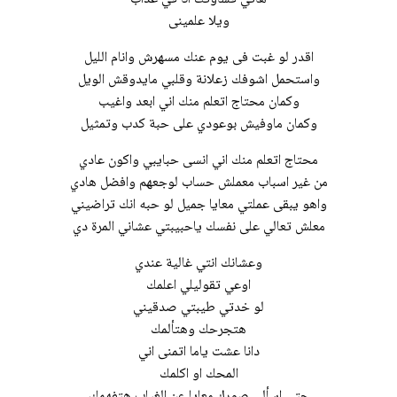
ويلا علمينى
اقدر لو غبت فى يوم عنك مسهرش وانام الليل
واستحمل اشوفك زعلانة وقلبي مايدوقش الويل
وكمان محتاج اتعلم منك اني ابعد واغيب
وكمان ماوفيش بوعودي على حبة كدب وتمثيل
محتاج اتعلم منك اني انسى حبايبي واكون عادي
من غير اسباب معملش حساب لوجعهم وافضل هادي
واهو يبقى عملتي معايا جميل لو حبه انك تراضيني
معلش تعالي على نفسك ياحبيبتي عشاني المرة دي
وعشانك انتي غالية عندي
اوعي تقوليلي اعلمك
لو خدتي طيبتي صدقيني
هتجرحك وهتألمك
دانا عشت ياما اتمنى اني
المحك او اكلمك
حتى اسألي صورك معايا عن الغياب هتفهمك