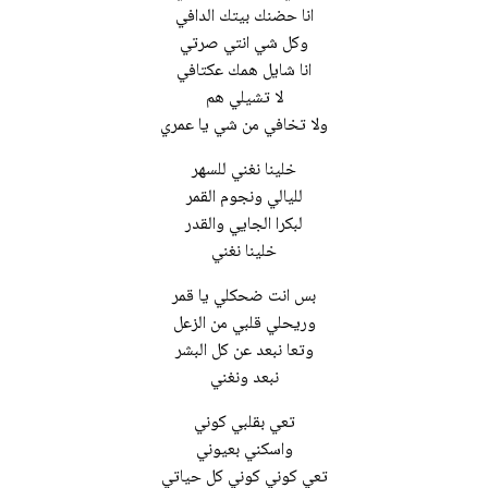
انا حضنك بيتك الدافي
وكل شي انتي صرتي
انا شايل همك عكتافي
لا تشيلي هم
ولا تخافي من شي يا عمري
خلينا نغني للسهر
لليالي ونجوم القمر
لبكرا الجايي والقدر
خلينا نغني
بس انت ضحكلي يا قمر
وريحلي قلبي من الزعل
وتعا نبعد عن كل البشر
نبعد ونغني
تعي بقلبي كوني
واسكني بعيوني
تعي كوني كوني كل حياتي