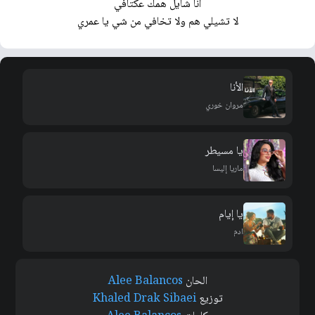
انا شايل همك عكتافي
لا تشيلي هم ولا تخافي من شي يا عمري
الأنا
مروان خوري
يا مسيطر
ماريا إليسا
يا إيام
ادم
الحان
Alee Balancos
توزيع
Khaled Drak Sibaei