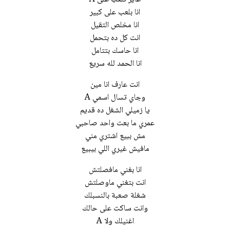
انا بلعب على كبير
انا مخلص التقيل
انت كل ده بتحمل
انا حاسك بتتامل
انا الحمد لله سريع
انت عارف انا مين
وجاي تسال اسمي A
يا زميلي الشغل ده قديم
عمري ما بعت واحد صاحبي
مش ببيع اشتري مني
مافيش غيري اللي بيبيع
انا بغني مافصلتش
انت بتغني ماوصلتش
شغلة صعبة بالنسبلك
وانت ساكت على حالك
اغنيلك ولا A