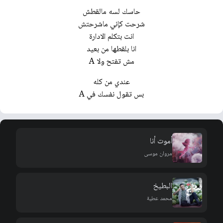
حاسك لسه مالقطش
شرحت كإني ماشرحتش
انت بتكلم الادارة
انا بلقطها من بعيد
مش تفتح ولا A
عندي من كله
بس تقول نفسك في A
أموت أنا
مروان موسى
البطيخ
محمد عطية