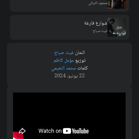
محمود التركي
شوارع فارغة
غيث صباح
الحان
غيث صباح
توزيع
مؤمل كاظم
كلمات
محمد النعيمي
22 يونيو، 2024