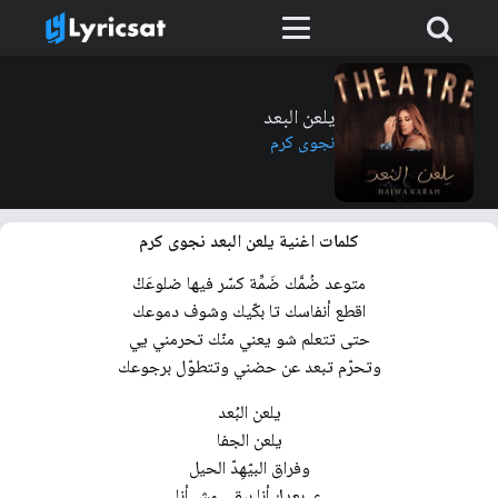
يلعن البعد
نجوى كرم
كلمات اغنية يلعن البعد نجوى كرم
متوعد ضُمَّك ضَمِّة كسّر فيها ضلوعَكْ
اقطع أنفاسك تا بكّيك وشوف دموعك
حتى تتعلم شو يعني منّك تحرمني يي
وتحرّم تبعد عن حضني وتتطوّل برجوعك
يلعن البُعد
يلعن الجفا
وفراق البيّهِدّ الحيل
عـ بعدك أنا ببقى مش أنا