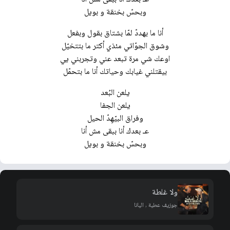
وبحسّ بخنقة و بويل
أنا ما بهددّ لمّا بشتاق بقول وبفعل
وشوق الجوّاتي مئذي أكتر ما بتتخيّل
اوعك شي مرة تبعد عني وتجربني يي
بيقتلني غيابك وحياتك أنا ما بتحمّل
يلعن البُعد
يلعن الجفا
وفراق البيّهِدّ الحيل
عـ بعدك أنا ببقى مش أنا
وبحسّ بخنقة و بويل
ولا غلطة
جوزيف عطية , اليانا