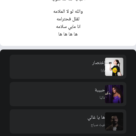
والله لو لا الملامه
لقلل فحترامه
انا مابي سلامه
ها ها ها ها
إختصار
يارا
حبيبة
داليا
ها يا غالي
غيث صباح