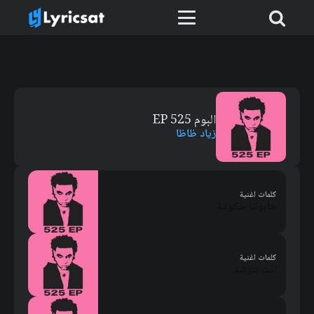
البوم 525 EP
زياد ظاظا
كلمات اغنية
جابولنا حكومة
كلمات اغنية
انت بترشد