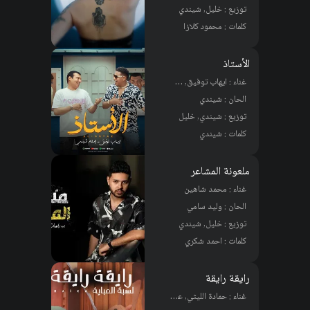
توزيع : خليل, شيندي
كلمات : محمود كلازا
الأستاذ
غناء : ايهاب توفيق, شيندي
الحان : شيندي
توزيع : شيندي, خليل
كلمات : شيندي
ملعونة المشاعر
غناء : محمد شاهين
الحان : وليد سامي
توزيع : خليل, شيندي
كلمات : احمد شكري
رايقة رايقة
غناء : حمادة الليثي, عمرو سلامة