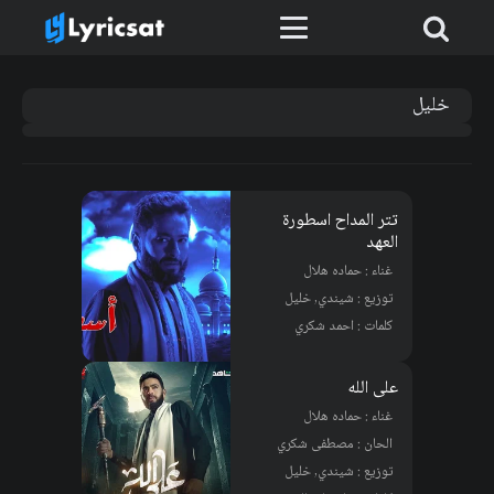
خليل
تتر المداح اسطورة
العهد
غناء : حماده هلال
توزيع : شيندي, خليل
كلمات : احمد شكري
على الله
غناء : حماده هلال
الحان : مصطفى شكري
توزيع : شيندي, خليل