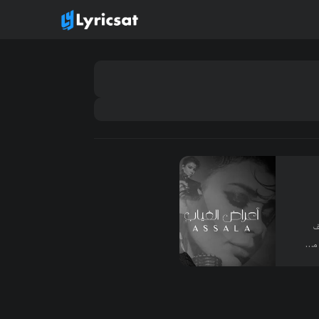
ف
كلمات : عبدالرحمن محمد - شاعر