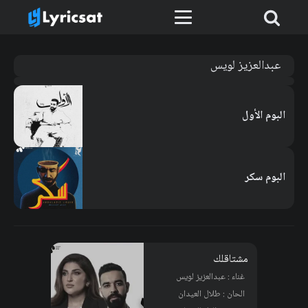
عبدالعزيز لويس
البوم الأول
البوم سكر
مشتاقلك
غناء : عبدالعزيز لويس
الحان : طلال العيدان