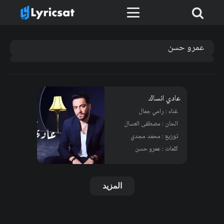
عمرو حسن
عادي انساك
غناء : رامي جمال
الحان : مصطفى العسال
توزيع : محمد مجدي
كلمات : عمرو حسن
المزيد