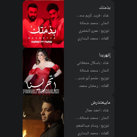
بذمتك
غناء : فريد, كريم محسن
الحان : محمد شحاتة
توزيع : عمرو الخضري
كلمات : محمد البنداري
إتهرينا
غناء : باسكال مشعلاني
الحان : محمد شحاتة
توزيع : ملحم أبو شديد, محمود صبري
كلمات : رمضان محمد
مابيعتذرش
غناء : احمد جمال
الحان : محمد شحاتة, علي الخواجة
توزيع : وسام عبدالمنعم
كلمات : محمد البنداري