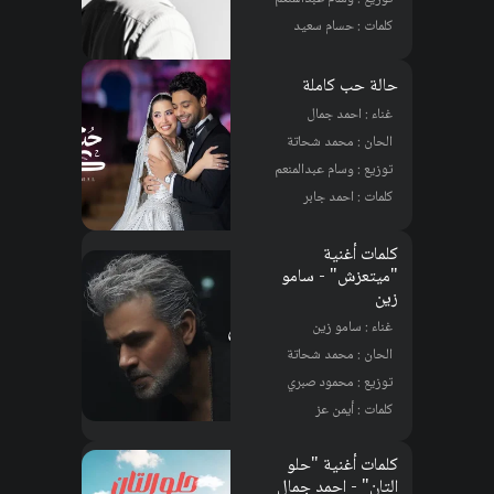
كلمات : حسام سعيد
حالة حب كاملة
غناء : احمد جمال
الحان : محمد شحاتة
توزيع : وسام عبدالمنعم
كلمات : احمد جابر
كلمات أغنية
"ميتعزش" - سامو
زين
غناء : سامو زين
الحان : محمد شحاتة
توزيع : محمود صبري
كلمات : أيمن عز
كلمات أغنية "حلو
التان" - احمد جمال