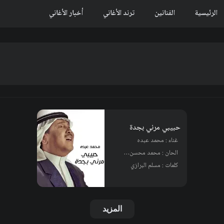
الرئيسية
الفنانين
ترند الأغاني
أخبار الأغاني
حبيبي مرني بجدة
غناء : محمد عبده
الحان : محمد محسن - الملحن
كلمات : مسلم البرازي
المزيد