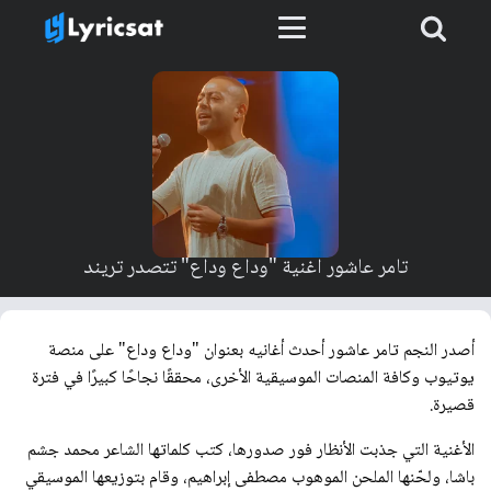
تامر عاشور اغنية "وداع وداع" تتصدر تريند
أصدر النجم تامر عاشور أحدث أغانيه بعنوان "وداع وداع" على منصة
يوتيوب وكافة المنصات الموسيقية الأخرى، محققًا نجاحًا كبيرًا في فترة
قصيرة.
الأغنية التي جذبت الأنظار فور صدورها، كتب كلماتها الشاعر محمد جشم
باشا، ولحّنها الملحن الموهوب مصطفى إبراهيم، وقام بتوزيعها الموسيقي