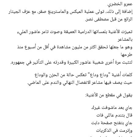
عمرو الخضري.
إضافة إلى ذلك، تولى عملية الميكس والماسترينغ صقر، مع عزف الجيتار
الرائع من قبل مصطفى نصر.
تميزت الأغنية بلمساتها الدرامية العميقة وصوت تامر عاشور المليء
بالمشاعر
وهو ما جعلها تحقق اكثر من مليون مشاهدة في أقل من أسبوع منذ
طرحها
لتثبت مرة أخرى شعبية عاشور الكبيرة وقدرته على التأثير في جمهوره.
كلمات أغنية "وداع وداع" تعكس حالة من الحزن والوداع
حيث يصف فيها مشاعر الانفصال النهائي والندم على الماضي.
يقول في مقطع من الأغنية:
جاي بعد ماشوفت غيرك
قال بتندم عاللي فات
جاي بتفتح صفحة دابت
وإترمت في الذكريات