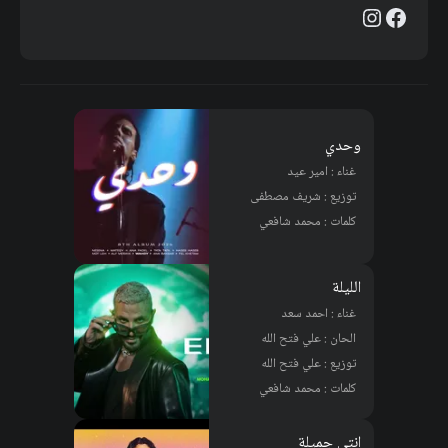
فيسبوك
إنستجرام
وحدي
غناء : امير عيد
توزيع : شريف مصطفى
كلمات : محمد شافعي
الليلة
غناء : احمد سعد
الحان : علي فتح الله
توزيع : علي فتح الله
كلمات : محمد شافعي
إنتي جميلة